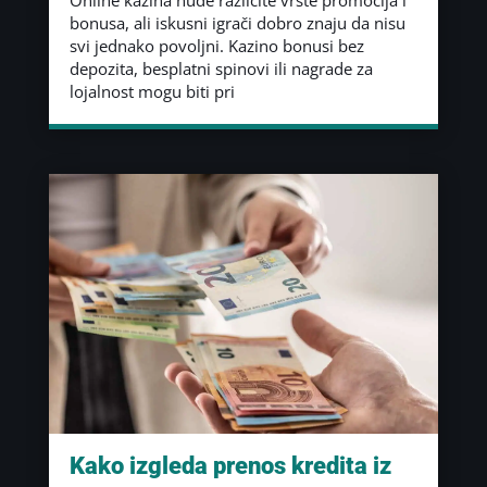
bonusa, ali iskusni igrači dobro znaju da nisu
svi jednako povoljni. Kazino bonusi bez
depozita, besplatni spinovi ili nagrade za
lojalnost mogu biti pri
Kako izgleda prenos kredita iz