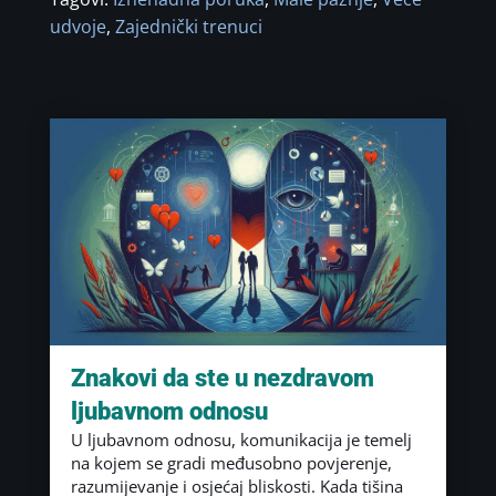
udvoje
,
Zajednički trenuci
Znakovi da ste u nezdravom
ljubavnom odnosu
U ljubavnom odnosu, komunikacija je temelj
na kojem se gradi međusobno povjerenje,
razumijevanje i osjećaj bliskosti. Kada tišina