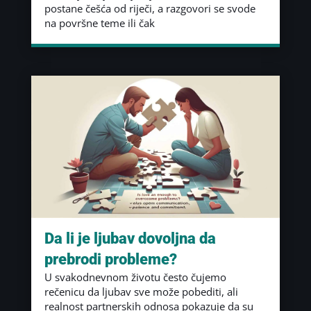
postane češća od riječi, a razgovori se svode
na površne teme ili čak
Da li je ljubav dovoljna da
prebrodi probleme?
U svakodnevnom životu često čujemo
rečenicu da ljubav sve može pobediti, ali
realnost partnerskih odnosa pokazuje da su