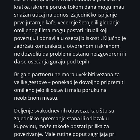
kratke, iskrene poruke tokom dana mogu imati
snažan uticaj na odnos. Zajedničko ispijanje
prve jutarnje kafe, večernje šetnje ili gledanje
omiljenog filma mogu postati rituali koji
povezuju i obnavljaju osećaj bliskosti. Ključno je
zadržati komunikaciju otvorenom i iskrenom,
ne dozvoliti da problemi ostanu neizgovoreni ili
da se osećanja guraju pod tepih.
Briga o partneru ne mora uvek biti vezana za
velike gestove – ponekad je dovoljno pripremiti
omiljeno jelo ili ostaviti malu poruku na
neobičnom mestu.
Deljenje svakodnevnih obaveza, kao što su
zajedničko spremanje stana ili odlazak u
kupovinu, može takođe postati prilika za
povezivanje. Male rutine poput zagrljaja pri