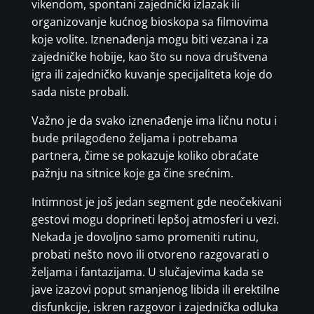
vikendom, spontani zajednički izlazak ili
organizovanje kućnog bioskopa sa filmovima
koje volite. Iznenađenja mogu biti vezana i za
zajedničke hobije, kao što su nova društvena
igra ili zajedničko kuvanje specijaliteta koje do
sada niste probali.
Važno je da svako iznenađenje ima ličnu notu i
bude prilagođeno željama i potrebama
partnera, čime se pokazuje koliko obraćate
pažnju na sitnice koje ga čine srećnim.
Intimnost je još jedan segment gde neočekivani
gestovi mogu doprineti lepšoj atmosferi u vezi.
Nekada je dovoljno samo promeniti rutinu,
probati nešto novo ili otvoreno razgovarati o
željama i fantazijama. U slučajevima kada se
jave izazovi poput smanjenog libida ili erektilne
disfunkcije, iskren razgovor i zajednička odluka