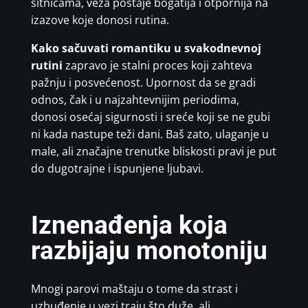
sitnicama, veza postaje bogatija i otpornija na
izazove koje donosi rutina.
Kako sačuvati romantiku u svakodnevnoj
rutini
zapravo je stalni proces koji zahteva
pažnju i posvećenost. Upornost da se gradi
odnos, čak i u najzahtevnijim periodima,
donosi osećaj sigurnosti i sreće koji se ne gubi
ni kada nastupe teži dani. Baš zato, ulaganje u
male, ali značajne trenutke bliskosti pravi je put
do dugotrajne i ispunjene ljubavi.
Iznenađenja koja
razbijaju monotoniju
Mnogi parovi maštaju o tome da strast i
uzbuđenje u vezi traju što duže, ali