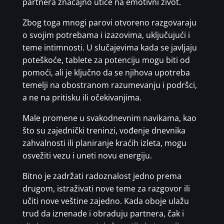
partnera značajno utiče na emotivni život.
Zbog toga mnogi parovi otvoreno razgovaraju
o svojim potrebama i izazovima, uključujući i
teme intimnosti. U slučajevima kada se javljaju
poteškoće, tablete za potenciju mogu biti od
pomoći, ali je ključno da se njihova upotreba
temelji na obostranom razumevanju i podršci,
a ne na pritisku ili očekivanjima.
Male promene u svakodnevnim navikama, kao
što su zajednički treninzi, vođenje dnevnika
zahvalnosti ili planiranje kraćih izleta, mogu
osvežiti vezu i uneti novu energiju.
Bitno je zadržati radoznalost jedno prema
drugom, istraživati nove teme za razgovor ili
učiti nove veštine zajedno. Kada oboje ulažu
trud da iznenade i obraduju partnera, čak i