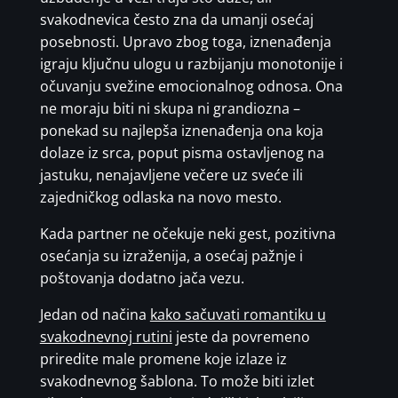
svakodnevica često zna da umanji osećaj
posebnosti. Upravo zbog toga, iznenađenja
igraju ključnu ulogu u razbijanju monotonije i
očuvanju svežine emocionalnog odnosa. Ona
ne moraju biti ni skupa ni grandiozna –
ponekad su najlepša iznenađenja ona koja
dolaze iz srca, poput pisma ostavljenog na
jastuku, nenajavljene večere uz sveće ili
zajedničkog odlaska na novo mesto.
Kada partner ne očekuje neki gest, pozitivna
osećanja su izraženija, a osećaj pažnje i
poštovanja dodatno jača vezu.
Jedan od načina
kako sačuvati romantiku u
svakodnevnoj rutini
jeste da povremeno
priredite male promene koje izlaze iz
svakodnevnog šablona. To može biti izlet