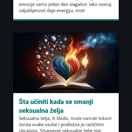
emocije samo jedan deo slagalice. Iako osećaj
zaljubljenosti daje energiju, moti
Šta učiniti kada se smanji
seksualna želja
Seksualna želja, ili libido, može varirati tokom
života svake osobe i podložna je različitim
uticajima. Smanjenje seksualne želje nije