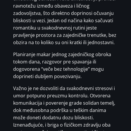
ravnotežu između obaveza i ličnog
zadovoljstva, što direktno doprinosi očuvanju
bliskosti u vezi. Jedan od načina kako sačuvati
romantiku u svakodnevnoj rutini jeste
pravljenje prostora za zajedničke trenutke, bez
obzira na to koliko su oni kratki ili jednostavni.
Planiranje makar jednog zajedničkog obroka
tokom dana, razgovor pre spavanja ili
dogovorena “veče bez tehnologije” mogu
doprineti dubljem povezivanju.
Važno je ne dozvoliti da svakodnevni stresovi i
umor potpuno preuzmu kontrolu. Otvorena
komunikacija i poverenje grade solidan temelj,
dok međusobna podrška u teškim danima
može doneti dodatnu dozu bliskosti.
Iznenađujuće, i briga o fizičkom zdravlju oba