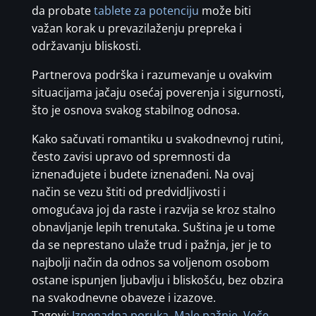
da probate
tablete za potenciju
može biti
važan korak u prevazilaženju prepreka i
održavanju bliskosti.
Partnerova podrška i razumevanje u ovakvim
situacijama jačaju osećaj poverenja i sigurnosti,
što je osnova svakog stabilnog odnosa.
Kako sačuvati romantiku u svakodnevnoj rutini,
često zavisi upravo od spremnosti da
iznenađujete i budete iznenađeni. Na ovaj
način se vezu štiti od predvidljivosti i
omogućava joj da raste i razvija se kroz stalno
obnavljanje lepih trenutaka. Suština je u tome
da se neprestano ulaže trud i pažnja, jer je to
najbolji način da odnos sa voljenom osobom
ostane ispunjen ljubavlju i bliskošću, bez obzira
na svakodnevne obaveze i izazove.
Tagovi:
Iznenadna poruka
,
Male pažnje
,
Veče