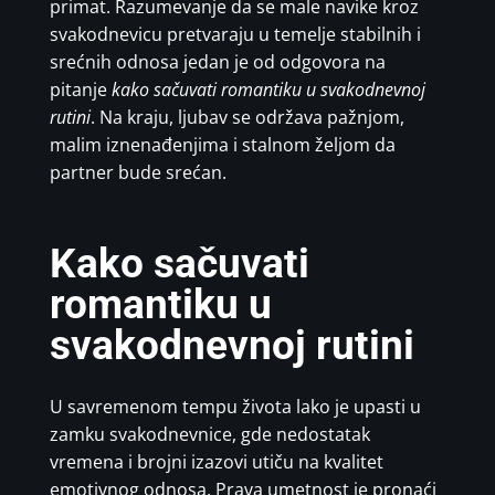
primat. Razumevanje da se male navike kroz
svakodnevicu pretvaraju u temelje stabilnih i
srećnih odnosa jedan je od odgovora na
pitanje
kako sačuvati romantiku u svakodnevnoj
rutini
. Na kraju, ljubav se održava pažnjom,
malim iznenađenjima i stalnom željom da
partner bude srećan.
Kako sačuvati
romantiku u
svakodnevnoj rutini
U savremenom tempu života lako je upasti u
zamku svakodnevnice, gde nedostatak
vremena i brojni izazovi utiču na kvalitet
emotivnog odnosa. Prava umetnost je pronaći