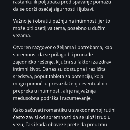
rastanku ili poljubaca pred spavanje pomažu
da se održi osećaj sigurnosti i ljubavi.
Važno je i obratiti pažnju na intimnost, jer to
može biti osetljiva tema, posebno u dužim
vezama.
Otvoren razgovor o željama i potrebama, kao i
spremnost da se prilagodi i pronađe
zajedničko rešenje, ključni su faktori za zdrav
intimni život. Danas su dostupna i različita
sredstva, poput tableta za potenciju, koja
mogu pomoći u prevazilaženju eventualnih
prepreka u intimnosti, ali je najvažnija
međusobna podrška i razumevanje.
Kako sačuvati romantiku u svakodnevnoj rutini
često zavisi od spremnosti da se uloži trud u
vezu, čak i kada obaveze prete da preuzmu