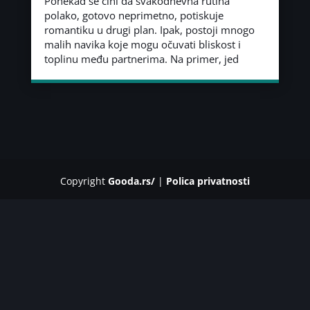
Ponekad se čini da svakodnevna rutina
polako, gotovo neprimetno, potiskuje
romantiku u drugi plan. Ipak, postoji mnogo
malih navika koje mogu očuvati bliskost i
toplinu među partnerima. Na primer, jed
Copyright
Gooda.rs/
|
Polica privatnosti