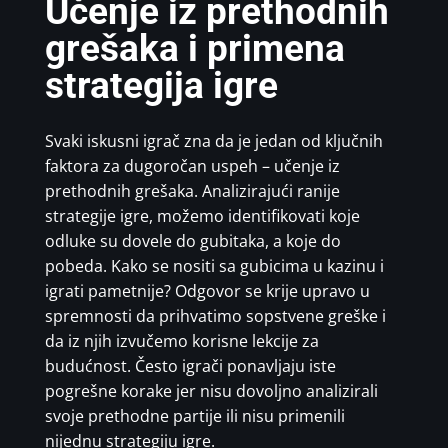
Učenje iz prethodnih
grešaka i primena
strategija igre
Svaki iskusni igrač zna da je jedan od ključnih
faktora za dugoročan uspeh – učenje iz
prethodnih grešaka. Analizirajući ranije
strategije igre, možemo identifikovati koje
odluke su dovele do gubitaka, a koje do
pobeda. Kako se nositi sa gubicima u kazinu i
igrati pametnije? Odgovor se krije upravo u
spremnosti da prihvatimo sopstvene greške i
da iz njih izvučemo korisne lekcije za
budućnost. Često igrači ponavljaju iste
pogrešne korake jer nisu dovoljno analizirali
svoje prethodne partije ili nisu primenili
nijednu strategiju igre.