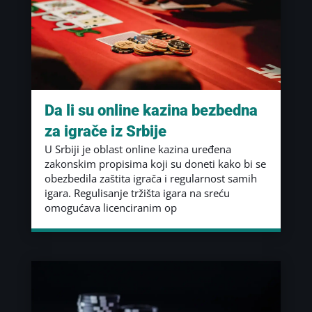
Da li su online kazina bezbedna
za igrače iz Srbije
U Srbiji je oblast online kazina uređena
zakonskim propisima koji su doneti kako bi se
obezbedila zaštita igrača i regularnost samih
igara. Regulisanje tržišta igara na sreću
omogućava licenciranim op