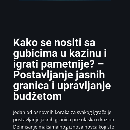
Kako se nositi sa
gubicima u kazinu i
igrati pametnije? –
Postavljanje jasnih
granica i upravljanje
budžetom
Jedan od osnovnih koraka za svakog igrača je
postavljanje jasnih granica pre ulaska u kazino.
Definisanje maksimalnog iznosa novca koji ste