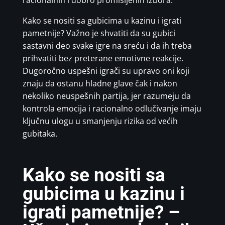
Kako se nositi sa gubicima u kazinu i igrati
pametnije? Važno je shvatiti da su gubici
sastavni deo svake igre na sreću i da ih treba
prihvatiti bez preterane emotivne reakcije.
Dugoročno uspešni igrači su upravo oni koji
znaju da ostanu hladne glave čak i nakon
nekoliko neuspešnih partija, jer razumeju da
kontrola emocija i racionalno odlučivanje imaju
ključnu ulogu u smanjenju rizika od većih
gubitaka.
Kako se nositi sa
gubicima u kazinu i
igrati pametnije? –