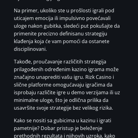
Na primer, ukoliko ste u prošlosti igrali pod
uticajem emocija ili impulsivno povećavali
uloge nakon gubitka, sledeći put pokušajte da
primenite precizno definisanu strategiju
klađenja koja će vam pomoći da ostanete
disciplinovani.
Takođe, proučavanje različitih strategija
prilagođenih određenim kazino igrama može
značajno unaprediti vašu igru. Rizk Casino i
slične platforme omogućavaju igračima da
isprobaju različite igre u demo verzijama ili uz
minimalne uloge, što je odlična prilika da
usavršite svoje strategije bez velikog rizika.
Kako se nositi sa gubicima u kazinu i igrati
pametnije? Dobar pristup je beleženje
prethodnih rezultata i njihovih uzroka, kako