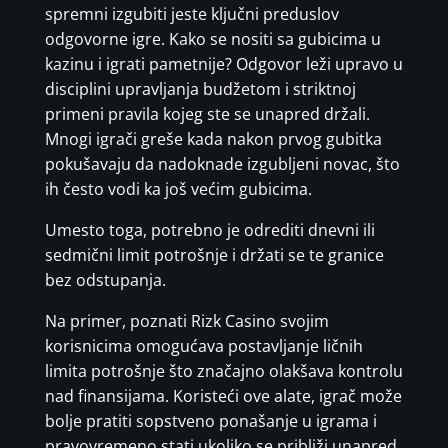
spremni izgubiti jeste ključni preduslov
odgovorne igre. Kako se nositi sa gubicima u
kazinu i igrati pametnije? Odgovor leži upravo u
disciplini upravljanja budžetom i striktnoj
primeni pravila kojeg ste se unapred držali.
Mnogi igrači greše kada nakon prvog gubitka
pokušavaju da nadoknade izgubljeni novac, što
ih često vodi ka još većim gubicima.
Umesto toga, potrebno je odrediti dnevni ili
sedmični limit potrošnje i držati se te granice
bez odstupanja.
Na primer, poznati Rizk Casino svojim
korisnicima omogućava postavljanje ličnih
limita potrošnje što značajno olakšava kontrolu
nad finansijama. Koristeći ove alate, igrač može
bolje pratiti sopstveno ponašanje u igrama i
pravovremeno stati ukoliko se približi unapred