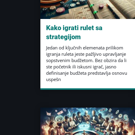
Kako igrati rulet sa
strategijom
Jedan od ključnih elemenata prilikom
igranja ruleta jeste pažljivo upravljanje
sopstvenim budžetom. Bez obzira da li
ste početnik ili iskusni igrač, jasno
definisanje budžeta predstavlja osnovu
uspešn