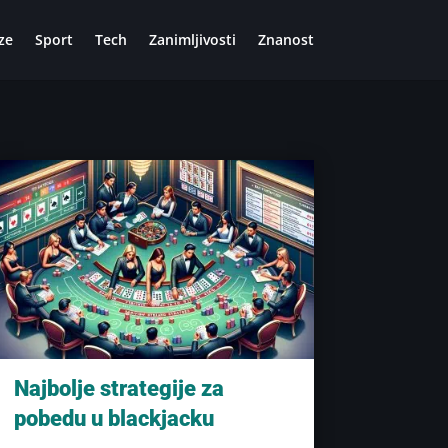
ze
Sport
Tech
Zanimljivosti
Znanost
Najbolje strategije za
pobedu u blackjacku