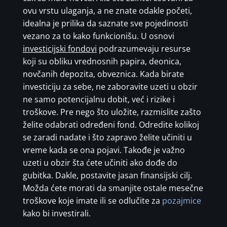
ovu vrstu ulaganja, a ne znate odakle početi,
idealna je prilika da saznate sve pojedinosti
vezano za to kako funkcionišu. U osnovi
investicijski fondovi
podrazumevaju resurse
koji su obliku vrednosnih papira, deonica,
novčanih depozita, obveznica. Kada birate
investiciju za sebe, ne zaboravite uzeti u obzir
ne samo potencijalnu dobit, već i rizike i
troškove. Pre nego što uložite, razmislite zašto
želite odabrati određeni fond. Odredite kolikoj
se zaradi nadate i što zapravo želite učiniti u
vreme kada se ona pojavi. Takođe je važno
uzeti u obzir šta ćete učiniti ako dođe do
gubitka. Dakle, postavite jasan finansijski cilj.
Možda ćete morati da smanjite ostale mesečne
troškove koje imate ili se odlučite za
pozajmice
kako bi investirali.