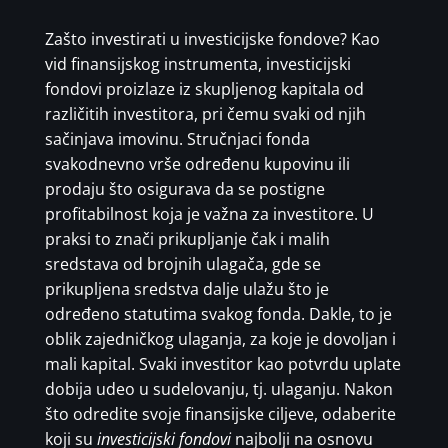
Zašto investirati u investicijske fondove? Kao
vid finansijskog instrumenta, investicijski
fondovi proizlaze iz skupljenog kapitala od
različitih investitora, pri čemu svaki od njih
sačinjava imovinu. Stručnjaci fonda
svakodnevno vrše određenu kupovinu ili
prodaju što osigurava da se postigne
profitabilnost koja je važna za investitore. U
praksi to znači prikupljanje čak i malih
sredstava od brojnih ulagača, gde se
prikupljena sredstva dalje ulažu što je
određeno statutima svakog fonda. Dakle, to je
oblik zajedničkog ulaganja, za koje je dovoljan i
mali kapital. Svaki investitor kao potvrdu uplate
dobija udeo u sudelovanju, tj. ulaganju. Nakon
što odredite svoje finansijske ciljeve, odaberite
koji su
investicijski fondovi
najbolji na osnovu