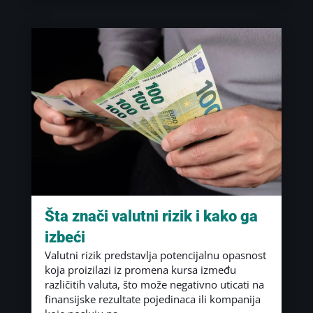
Šta znači valutni rizik i kako ga
izbeći
Valutni rizik predstavlja potencijalnu opasnost
koja proizilazi iz promena kursa između
različitih valuta, što može negativno uticati na
finansijske rezultate pojedinaca ili kompanija