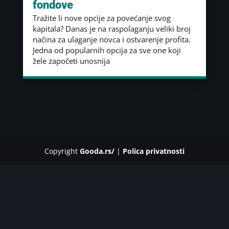
fondove
Tražite li nove opcije za povećanje svog
kapitala? Danas je na raspolaganju veliki broj
načina za ulaganje novca i ostvarenje profita.
Jedna od popularnih opcija za sve one koji
žele započeti unosnija
Copyright
Gooda.rs/
|
Polica privatnosti