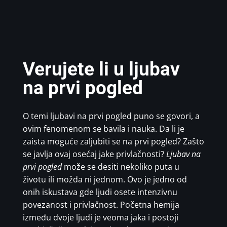
Verujete li u ljubav
na prvi pogled
O temi ljubavi na prvi pogled puno se govori, a
ovim fenomenom se bavila i nauka. Da li je
zaista moguće zaljubiti se na prvi pogled? Zašto
se javlja ovaj osećaj jake privlačnosti?
Ljubav na
prvi pogled
može se desiti nekoliko puta u
životu ili možda ni jednom. Ovo je jedno od
onih iskustava gde ljudi osete intenzivnu
povezanost i privlačnost. Početna hemija
između dvoje ljudi je veoma jaka i postoji