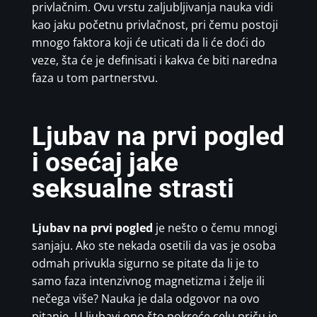
privlačnim. Ovu vrstu zaljubljivanja nauka vidi
kao jaku početnu privlačnost, pri čemu postoji
mnogo faktora koji će uticati da li će doći do
veze, šta će je definisati i kakva će biti naredna
faza u tom partnerstvu.
Ljubav na prvi pogled
i osećaj jake
seksualne strasti
Ljubav na prvi pogled
je nešto o čemu mnogi
sanjaju. Ako ste nekada osetili da vas je osoba
odmah privukla sigurno se pitate da li je to
samo faza intenzivnog magnetizma i želje ili
nečega više? Nauka je dala odgovor na ovo
pitanje. U ljubavi ono što pokreće celu priču je