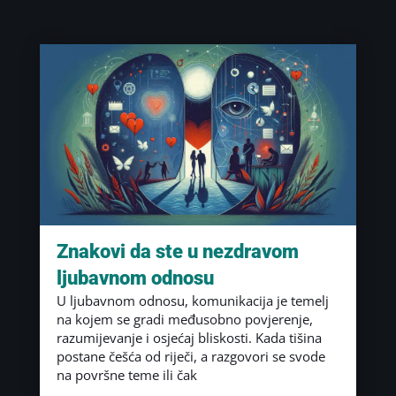
Znakovi da ste u nezdravom
ljubavnom odnosu
U ljubavnom odnosu, komunikacija je temelj
na kojem se gradi međusobno povjerenje,
razumijevanje i osjećaj bliskosti. Kada tišina
postane češća od riječi, a razgovori se svode
na površne teme ili čak