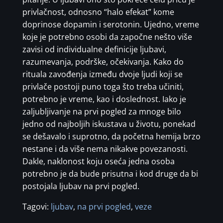
privlačnost, odnosno “halo efekat” kome
doprinose dopamin i serotonin. Ujedno, vreme
koje je potrebno osobi da započne nešto više
zavisi od individualne definicije ljubavi,
razumevanja, podrške, očekivanja. Kako do
rituala zavođenja između dvoje ljudi koji se
privlače postoji puno toga što treba učiniti,
potrebno je vreme, kao i doslednost. Iako je
zaljubljivanje na prvi pogled za mnoge bilo
jedno od najboljih iskustava u životu, ponekad
se dešavalo i suprotno, da početna hemija brzo
nestane i da više nema nikakve povezanosti.
Dakle, naklonost koju oseća jedna osoba
potrebno je da bude prisutna i kod druge da bi
postojala ljubav na prvi pogled.
Tagovi:
ljubav
,
na prvi pogled
,
veze