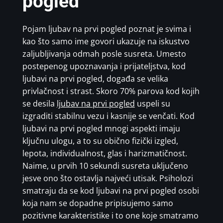
pogled
Pojam ljubav na prvi pogled poznat je svima i
kao što samo ime govori ukazuje na iskustvo
zaljubljivanja odmah posle susreta. Umesto
postepenog upoznavanja i prijateljstva, kod
ljubavi na prvi pogled, događa se velika
privlačnost i strast. Skoro 70% parova kod kojih
se desila
ljubav na prvi pogled
uspeli su
izgraditi stabilnu vezu i kasnije se venčati. Kod
ljubavi na prvi pogled mnogi aspekti imaju
ključnu ulogu, a to su obično fizički izgled,
lepota, individualnost, glas i harizmatičnost.
Naime, u prvih 10 sekundi susreta uključeno
jesve ono što ostavlja najveći utisak. Psiholozi
smatraju da se kod ljubavi na prvi pogled osobi
koja nam se dopadne pripisujemo samo
pozitivne karakteristike i to one koje smatramo