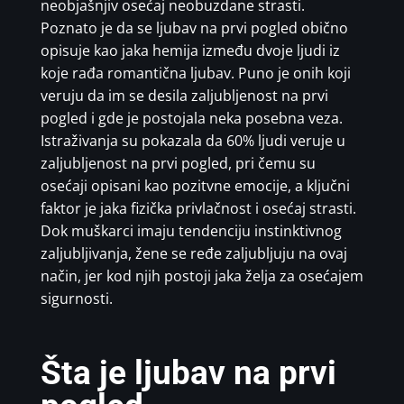
neobjašnjiv osećaj neobuzdane strasti.
Poznato je da se ljubav na prvi pogled obično
opisuje kao jaka hemija između dvoje ljudi iz
koje rađa romantična ljubav. Puno je onih koji
veruju da im se desila zaljubljenost na prvi
pogled i gde je postojala neka posebna veza.
Istraživanja su pokazala da 60% ljudi veruje u
zaljubljenost na prvi pogled, pri čemu su
osećaji opisani kao pozitvne emocije, a ključni
faktor je jaka fizička privlačnost i osećaj strasti.
Dok muškarci imaju tendenciju instinktivnog
zaljubljivanja, žene se ređe zaljubljuju na ovaj
način, jer kod njih postoji jaka želja za osećajem
sigurnosti.
Šta je ljubav na prvi