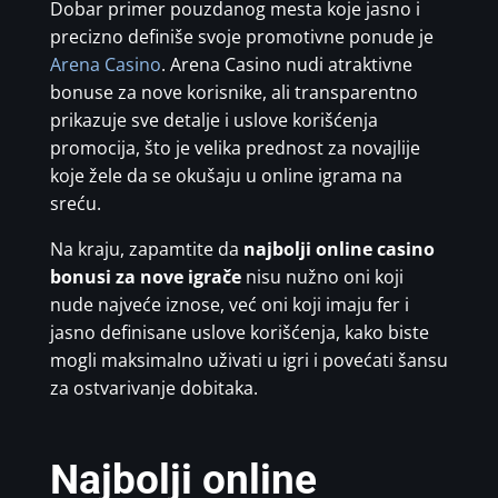
Dobar primer pouzdanog mesta koje jasno i
precizno definiše svoje promotivne ponude je
Arena Casino
. Arena Casino nudi atraktivne
bonuse za nove korisnike, ali transparentno
prikazuje sve detalje i uslove korišćenja
promocija, što je velika prednost za novajlije
koje žele da se okušaju u online igrama na
sreću.
Na kraju, zapamtite da
najbolji online casino
bonusi za nove igrače
nisu nužno oni koji
nude najveće iznose, već oni koji imaju fer i
jasno definisane uslove korišćenja, kako biste
mogli maksimalno uživati u igri i povećati šansu
za ostvarivanje dobitaka.
Najbolji online