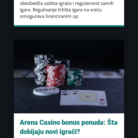
obezbedila zaštita igrača i regularnost samih
igara. Regulisanje tržišta igara na sreću
omogućava licenciranim op
Arena Casino bonus ponuda: Šta
dobijaju novi igrači?