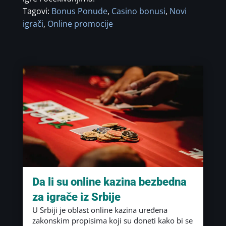
Tagovi:
Bonus Ponude
,
Casino bonusi
,
Novi
igrači
,
Online promocije
Da li su online kazina bezbedna
za igrače iz Srbije
U Srbiji je oblast online kazina uređena
zakonskim propisima koji su doneti kako bi se