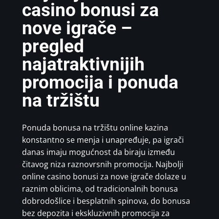
casino bonusi za
nove igrače –
pregled
najatraktivnijih
promocija i ponuda
na tržištu
Ponuda bonusa na tržištu online kazina
konstantno se menja i unapređuje, pa igrači
danas imaju mogućnost da biraju između
čitavog niza raznovrsnih promocija. Najbolji
online casino bonusi za nove igrače dolaze u
raznim oblicima, od tradicionalnih bonusa
dobrodošlice i besplatnih spinova, do bonusa
bez depozita i ekskluzivnih promocija za