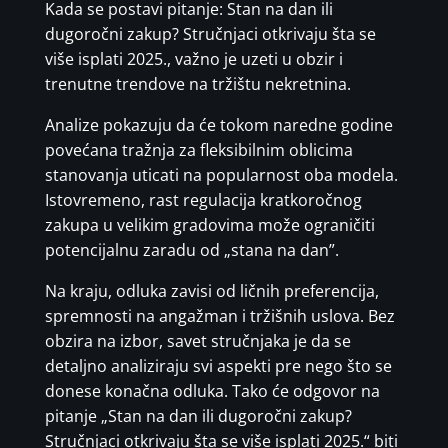
Kada se postavi pitanje: Stan na dan ili
dugoročni zakup? Stručnjaci otkrivaju šta se
više isplati 2025., važno je uzeti u obzir i
trenutne trendove na tržištu nekretnina.
Analize pokazuju da će tokom naredne godine
povećana tražnja za fleksibilnim oblicima
stanovanja uticati na popularnost oba modela.
Istovremeno, rast regulacija kratkoročnog
zakupa u velikim gradovima može ograničiti
potencijalnu zaradu od „stana na dan”.
Na kraju, odluka zavisi od ličnih preferencija,
spremnosti na angažman i tržišnih uslova. Bez
obzira na izbor, savet stručnjaka je da se
detaljno analiziraju svi aspekti pre nego što se
donese konačna odluka. Tako će odgovor na
pitanje „Stan na dan ili dugoročni zakup?
Stručnjaci otkrivaju šta se više isplati 2025.“ biti