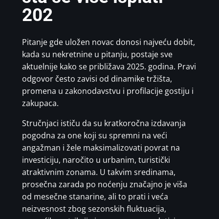
202
Pitanje gde uložen novac donosi najveću dobit,
kada su nekretnine u pitanju, postaje sve
aktuelnije kako se približava 2025. godina. Pravi
odgovor često zavisi od dinamike tržišta,
promena u zakonodavstvu i profilacije gostiju i
zakupaca.
Stručnjaci ističu da su kratkoročna izdavanja
pogodna za one koji su spremni na veći
angažman i žele maksimalizovati povrat na
investiciju, naročito u urbanim, turistički
atraktivnim zonama. U takvim sredinama,
prosečna zarada po noćenju značajno je viša
od mesečne stanarine, ali to prati i veća
neizvesnost zbog sezonskih fluktuacija,