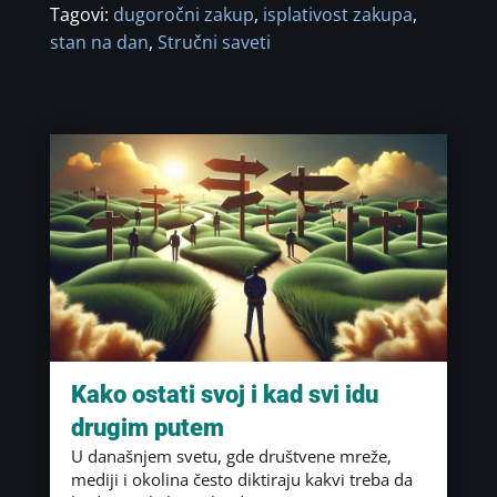
Tagovi:
dugoročni zakup
,
isplativost zakupa
,
stan na dan
,
Stručni saveti
Kako ostati svoj i kad svi idu
drugim putem
U današnjem svetu, gde društvene mreže,
mediji i okolina često diktiraju kakvi treba da