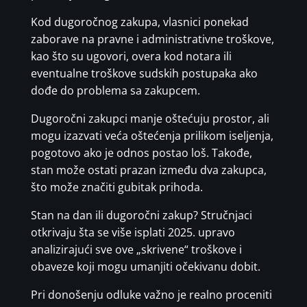
Kod dugoročnog zakupa, vlasnici ponekad
zaborave na pravne i administrativne troškove,
kao što su ugovori, overa kod notara ili
eventualne troškove sudskih postupaka ako
dođe do problema sa zakupcem.
Dugoročni zakupci manje oštećuju prostor, ali
mogu izazvati veća oštećenja prilikom iseljenja,
pogotovo ako je odnos postao loš. Takođe,
stan može ostati prazan između dva zakupca,
što može značiti gubitak prihoda.
Stan na dan ili dugoročni zakup? Stručnjaci
otkrivaju šta se više isplati 2025. upravo
analizirajući sve ove „skrivene“ troškove i
obaveze koji mogu umanjiti očekivanu dobit.
Pri donošenju odluke važno je realno proceniti