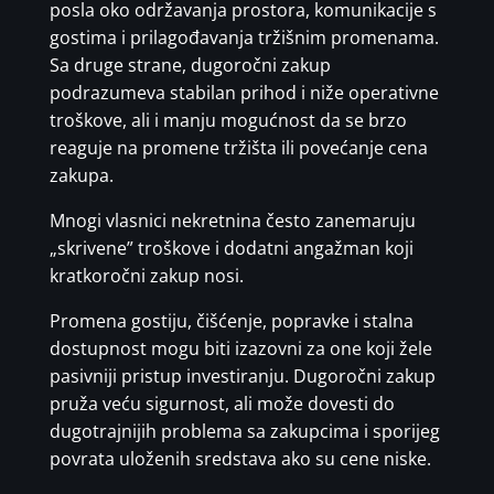
posla oko održavanja prostora, komunikacije s
gostima i prilagođavanja tržišnim promenama.
Sa druge strane, dugoročni zakup
podrazumeva stabilan prihod i niže operativne
troškove, ali i manju mogućnost da se brzo
reaguje na promene tržišta ili povećanje cena
zakupa.
Mnogi vlasnici nekretnina često zanemaruju
„skrivene” troškove i dodatni angažman koji
kratkoročni zakup nosi.
Promena gostiju, čišćenje, popravke i stalna
dostupnost mogu biti izazovni za one koji žele
pasivniji pristup investiranju. Dugoročni zakup
pruža veću sigurnost, ali može dovesti do
dugotrajnijih problema sa zakupcima i sporijeg
povrata uloženih sredstava ako su cene niske.