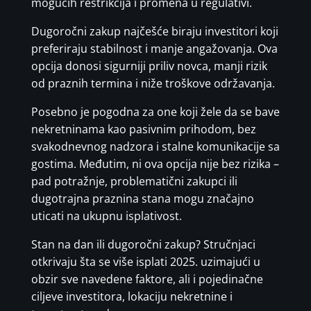
mogućih restrikcija i promena u regulativi.
Dugoročni zakup najčešće biraju investitori koji
preferiraju stabilnost i manje angažovanja. Ova
opcija donosi sigurniji priliv novca, manji rizik
od praznih termina i niže troškove održavanja.
Posebno je pogodna za one koji žele da se bave
nekretninama kao pasivnim prihodom, bez
svakodnevnog nadzora i stalne komunikacije sa
gostima. Međutim, ni ova opcija nije bez rizika –
pad potražnje, problematični zakupci ili
dugotrajna praznina stana mogu značajno
uticati na ukupnu isplativost.
Stan na dan ili dugoročni zakup? Stručnjaci
otkrivaju šta se više isplati 2025. uzimajući u
obzir sve navedene faktore, ali i pojedinačne
ciljeve investitora, lokaciju nekretnine i