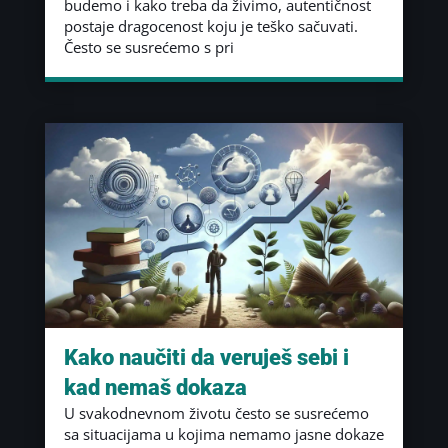
budemo i kako treba da živimo, autentičnost
postaje dragocenost koju je teško sačuvati.
Često se susrećemo s pri
Kako naučiti da veruješ sebi i
kad nemaš dokaza
U svakodnevnom životu često se susrećemo
sa situacijama u kojima nemamo jasne dokaze