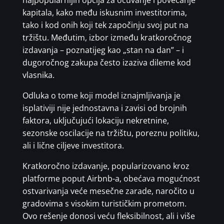
najpopularnijih opcija za očuvanje i povećanje
kapitala, kako među iskusnim investitorima,
tako i kod onih koji tek započinju svoj put na
tržištu. Međutim, izbor između kratkoročnog
izdavanja – poznatijeg kao „stan na dan” – i
dugoročnog zakupa često izaziva dileme kod
vlasnika.
Odluka o tome koji model iznajmljivanja je
isplativiji nije jednostavna i zavisi od brojnih
faktora, uključujući lokaciju nekretnine,
sezonske oscilacije na tržištu, poreznu politiku,
ali i lične ciljeve investitora.
Kratkoročno izdavanje, popularizovano kroz
platforme poput Airbnb-a, obećava mogućnost
ostvarivanja veće mesečne zarade, naročito u
gradovima s visokim turističkim prometom.
Ovo rešenje donosi veću fleksibilnost, ali i više