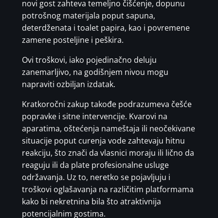
novi gost zahteva temeljno čišćenje, dopunu
potrošnog materijala poput sapuna,
deterdženata i toalet papira, kao i povremene
zamene posteljine i peškira.
Ovi troškovi, iako pojedinačno deluju
zanemarljivo, na godišnjem nivou mogu
napraviti ozbiljan izdatak.
Kratkoročni zakup takođe podrazumeva češće
popravke i sitne intervencije. Kvarovi na
aparatima, oštećenja nameštaja ili neočekivane
situacije poput curenja vode zahtevaju hitnu
reakciju, što znači da vlasnici moraju ili lično da
reaguju ili da plate profesionalne usluge
održavanja. Uz to, neretko se pojavljuju i
troškovi oglašavanja na različitim platformama
kako bi nekretnina bila što atraktivnija
potencijalnim gostima.