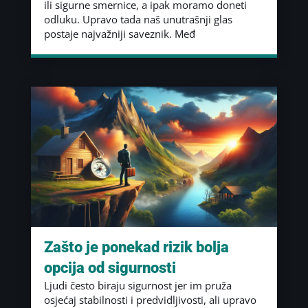
ili sigurne smernice, a ipak moramo doneti
odluku. Upravo tada naš unutrašnji glas
postaje najvažniji saveznik. Međ
Zašto je ponekad rizik bolja
opcija od sigurnosti
Ljudi često biraju sigurnost jer im pruža
osjećaj stabilnosti i predvidljivosti, ali upravo