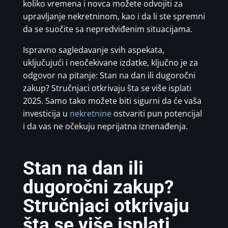
koliko vremena i novca možete odvojiti za
upravljanje nekretninom, kao i da li ste spremni
da se suočite sa nepredviđenim situacijama.
Ispravno sagledavanje svih aspekata,
uključujući i neočekivane izdatke, ključno je za
odgovor na pitanje: Stan na dan ili dugoročni
zakup? Stručnjaci otkrivaju šta se više isplati
2025. Samo tako možete biti sigurni da će vaša
investicija u
nekretnine
ostvariti pun potencijal
i da vas ne očekuju neprijatna iznenađenja.
Stan na dan ili
dugoročni zakup?
Stručnjaci otkrivaju
šta se više isplati