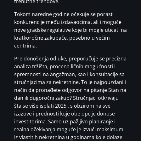
trenutne trendove.
Tokom naredne godine očekuje se porast
konkurencije među izdavaocima, ali i moguće
nove gradske regulative koje bi mogle uticati na
kratkoročne zakupače, posebno u većim
centrima.
Pre donošenja odluke, preporučuje se precizna
analiza tržišta, procena ličnih mogućnosti i
spremnosti na angažman, kao i konsultacije sa
stručnjacima za nekretnine. To je najpouzdaniji
način da pronađete odgovor na pitanje Stan na
dan ili dugoročni zakup? Stručnjaci otkrivaju
šta se više isplati 2025., s obzirom na sve
izazove i prednosti koje obe opcije donose
investitorima. Samo uz pažljivo planiranje i
realna očekivanja moguće je izvući maksimum
iz vlastitih nekretnina u godinama koje dolaze.