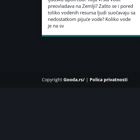
preovladava na Zemlji? Zašto se i pored
toliko vodenih resursa ljudi suočavaju sa
nedostatkom pijuće vode? Koliko vode
je na sv
Copyright
Gooda.rs/
|
Polica privatnosti