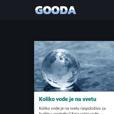
Koliko vode je na svetu
Koliko vode je na svetu raspoloživo za
ljudsku upotrebu? Koja vrsta vode