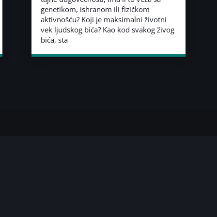
genetikom, ishranom ili fizičkom
aktivnošću? Koji je maksimalni životni
vek ljudskog bića? Kao kod svakog živog
bića, sta