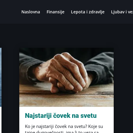
Naslovna
Finansije
Lepota i zdravlje
Ljubav i ve
Najstariji čovek na svetu
Ko je najstariji čovek na svetu? Koje su
tajne dugovečnosti, ima li to veza sa