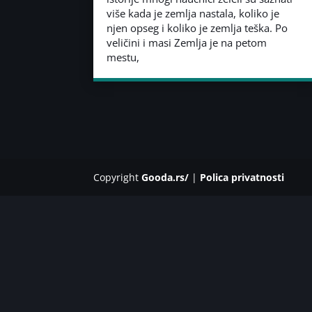
više kada je zemlja nastala, koliko je
njen opseg i koliko je zemlja teška. Po
veličini i masi Zemlja je na petom
mestu,
Copyright
Gooda.rs/
|
Polica privatnosti