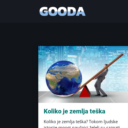
Koliko je zemlja teška
Koliko je zemlja teška? Tokom ljudske
istorije mnogi naučnici želeli su saznati