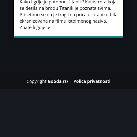
Kako i gdje je potonuo Titanik? Katastrofa koja
se desila na brodu Titanik je poznata svima.
Prisetimo se da je tragična priča o Titaniku bila
ekranizovana na filmu istoimenog naziva.
Znate li gdje je
Copyright
Gooda.rs/
|
Polica privatnosti