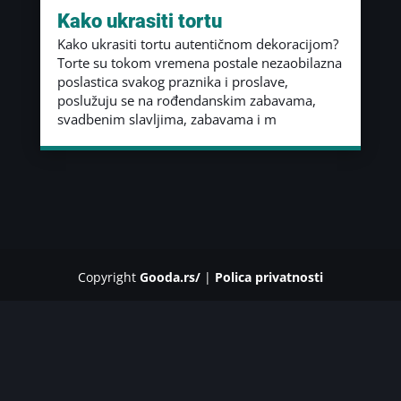
Kako ukrasiti tortu
Kako ukrasiti tortu autentičnom dekoracijom?
Torte su tokom vremena postale nezaobilazna
poslastica svakog praznika i proslave,
poslužuju se na rođendanskim zabavama,
svadbenim slavljima, zabavama i m
Copyright
Gooda.rs/
|
Polica privatnosti