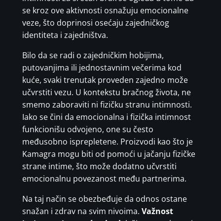
se kroz ove aktivnosti osnažuju emocionalne
veze, što doprinosi osećaju zajedničkog
identiteta i zajedništva.
Bilo da se radi o zajedničkim hobijima,
putovanjima ili jednostavnim večerima kod
kuće, svaki trenutak proveden zajedno može
učvrstiti vezu. U kontekstu bračnog života, ne
smemo zaboraviti ni fizičku stranu intimnosti.
Iako se čini da emocionalna i fizička intimnost
funkcionišu odvojeno, one su često
međusobno isprepletene. Proizvodi kao što je
Kamagra mogu biti od pomoći u jačanju fizičke
strane intime, što može dodatno učvrstiti
emocionalnu povezanost među partnerima.
Na taj način se obezbeđuje da odnos ostane
snažan i zdrav na svim nivoima.
Važnost