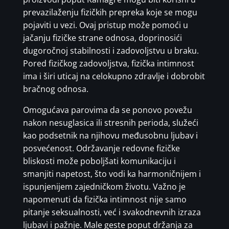
prevazilaženju fizičkih prepreka koje se mogu
pojaviti u vezi. Ovaj pristup može pomoći u
jačanju fizičke strane odnosa, doprinosići
dugoročnoj stabilnosti i zadovoljstvu u braku.
Pored fizičkog zadovoljstva, fizička intimnost
ima i širi uticaj na celokupno zdravlje i dobrobit
bračnog odnosa.
Omogućava parovima da se ponovo povežu
nakon nesuglasica ili stresnih perioda, služeći
kao podsetnik na njihovu međusobnu ljubav i
posvećenost. Održavanje redovne fizičke
bliskosti može poboljšati komunikaciju i
smanjiti napetost, što vodi ka harmoničnijem i
ispunjenijem zajedničkom životu. Važno je
napomenuti da fizička intimnost nije samo
pitanje seksualnosti, već i svakodnevnih izraza
ljubavi i pažnje. Male geste poput držanja za