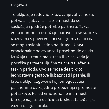
negovati.
To uključuje redovno izražavanje zahvalnosti,
pohvala i ljubavi, ali i spremnost da se
saslušaju i podrže potrebe partnera. Takva
vrsta intimnosti osnažuje parove da se suoče s
izazovima s poverenjem i snagom, znajući da
se mogu osloniti jedno na drugo. Uloga
emocionalne povezanosti posebno dolazi do
izražaja u trenucima stresa ili krize, kada je
podrška partnera ključna za prevazilaženje
teških perioda. Ovo se može desiti kroz
jednostavne gestove ljubaznosti i pažnje, ili
kroz dublje razgovore koji omogućavaju
partnerima da zajedno prepoznaju i premoste
poteškoće. Pored emocionalne intimnosti,
bitno je naglasiti da fizička bliskost takođe igra
važnu ulogu u braku.