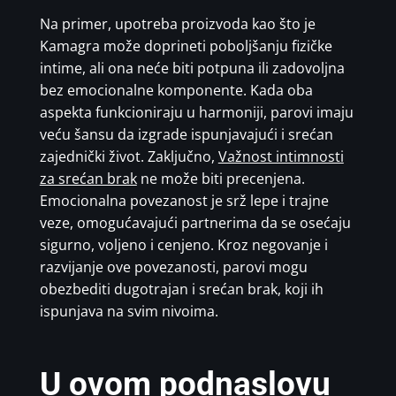
Na primer, upotreba proizvoda kao što je
Kamagra može doprineti poboljšanju fizičke
intime, ali ona neće biti potpuna ili zadovoljna
bez emocionalne komponente. Kada oba
aspekta funkcioniraju u harmoniji, parovi imaju
veću šansu da izgrade ispunjavajući i srećan
zajednički život. Zaključno,
Važnost intimnosti
za srećan brak
ne može biti precenjena.
Emocionalna povezanost je srž lepe i trajne
veze, omogućavajući partnerima da se osećaju
sigurno, voljeno i cenjeno. Kroz negovanje i
razvijanje ove povezanosti, parovi mogu
obezbediti dugotrajan i srećan brak, koji ih
ispunjava na svim nivoima.
U ovom podnaslovu