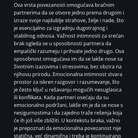
Ova vrsta povezanosti omogućava bračnim
partnerima da se otvore jedno prema drugom i
izraze svoje najdublje strahove, želje i nade, što
je esencijalno za izgradnju dugotrajnog i
stabilnog odnosa. Važnost intimnosti za srećan
brak ogleda se u sposobnosti partnera da
empatički razumeju i prihvate jedno drugo. Ova
sposobnost omogućava im da se lakše nose sa
životnim izazovima i stresovima, bez obzira na
njihovu prirodu. Emocionalna intimnost stvara
prostor za iskren razgovor i razumevanje, što
je često ključ u rešavanju mogućih nesuglasica
ili konflikata. Kada partneri osećaju da su
emocionalno podržani, lakše im je da se nose s
nesigurnostima i da zajedno traže rešenja koja
će ih još više zbližiti. U kontekstu braka, važno
je prepoznati da emocionalna povezanost nije
statična, već dinamična i treba je kontinuirano