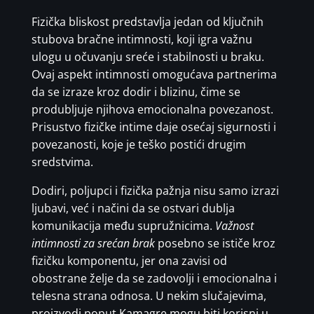
Fizička bliskost predstavlja jedan od ključnih
stubova bračne intimnosti, koji igra važnu
ulogu u očuvanju sreće i stabilnosti u braku.
Ovaj aspekt intimnosti omogućava partnerima
da se izraze kroz dodir i blizinu, čime se
produbljuje njihova emocionalna povezanost.
Prisustvo fizičke intime daje osećaj sigurnosti i
povezanosti, koje je teško postići drugim
sredstvima.
Dodiri, poljupci i fizička pažnja nisu samo izrazi
ljubavi, već i načini da se ostvari dublja
komunikacija među supružnicima.
Važnost
intimnosti za srećan brak
posebno se ističe kroz
fizičku komponentu, jer ona zavisi od
obostrane želje da se zadovolji i emocionalna i
telesna strana odnosa. U nekim slučajevima,
proizvodi poput Kamagre mogu biti korisni u