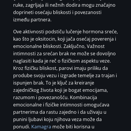
ruke, zagrljaja ili nežnih dodira mogu značajno
doprineti osećaju bliskosti i povezanosti
između partnera.
Ove aktivnosti podstiču lučenje hormona sreće,
kao što je oksitocin, koji jača osećaj poverenja i
emocionalne bliskosti. Zaključno, Važnost
intimnosti za srećan brak ne može se dovoljno
naglasiti kada je reč o fizičkom aspektu veze.
Kroz fizičku bliskost, parovi imaju priliku da
prodube svoju vezu i izgrade temelje za trajan i
ispunjen brak. To je ključ za kreiranje
zajedničkog života koji je bogat emocijama,
razumom i povezanošću. Kombinacija
emocionalne i fizičke intimnosti omogućava
partnerima da rastu zajedno i da uživaju u
punini ljubavi koju njihova veza može da
ponudi.
Kamagra
može biti korisna u