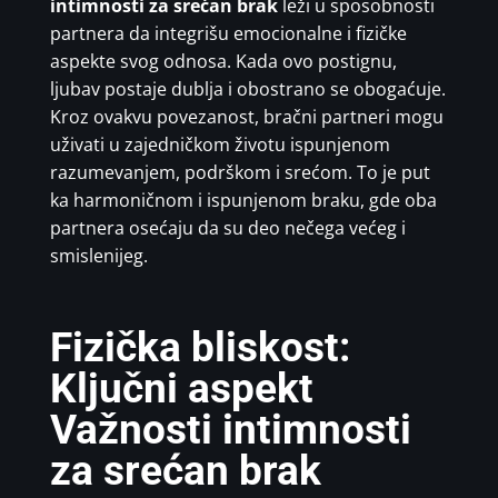
intimnosti za srećan brak
leži u sposobnosti
partnera da integrišu emocionalne i fizičke
aspekte svog odnosa. Kada ovo postignu,
ljubav postaje dublja i obostrano se obogaćuje.
Kroz ovakvu povezanost, bračni partneri mogu
uživati u zajedničkom životu ispunjenom
razumevanjem, podrškom i srećom. To je put
ka harmoničnom i ispunjenom braku, gde oba
partnera osećaju da su deo nečega većeg i
smislenijeg.
Fizička bliskost:
Ključni aspekt
Važnosti intimnosti
za srećan brak