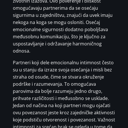
životnih izazova. Ovo poverenje i bliskost
omogućavaju partnerima da se osećaju
sigurnima u zajedništvu, znajući da uvek imaju
nekoga na koga se mogu osloniti. Osećaj
emocionalne sigurnosti dodatno poboljšava
međusobnu komunikaciju, što je ključno za
uspostavljanje i održavanje harmoničnog
odnosa.
Partneri koji dele emocionalnu intimnost često
su u stanju da izraze svoja osećanja i misli bez
straha od osude, čime se stvara okruženje
podrške i razumevanja. To omogućava
parovima da bolje razumeju jedno drugo,
prihvate različitosti i međusobno se usklade.
Jedan od načina na koji partneri mogu ojačati
ovu povezanost jeste kroz zajedničke aktivnosti
koje podstiču otvorenost i povezanost. Važnost
intimnosti za srećan brak se ogleda u tome da