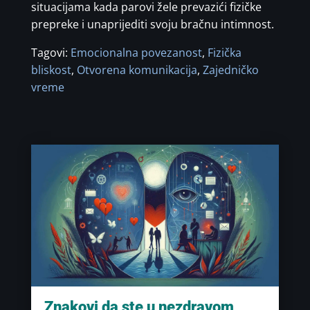
situacijama kada parovi žele prevazići fizičke
prepreke i unaprijediti svoju bračnu intimnost.
Tagovi:
Emocionalna povezanost
,
Fizička
bliskost
,
Otvorena komunikacija
,
Zajedničko
vreme
Znakovi da ste u nezdravom