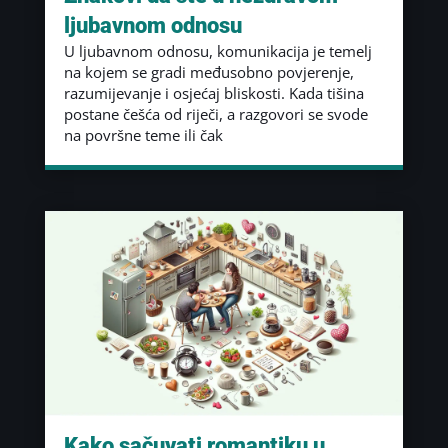
ljubavnom odnosu
U ljubavnom odnosu, komunikacija je temelj
na kojem se gradi međusobno povjerenje,
razumijevanje i osjećaj bliskosti. Kada tišina
postane češća od riječi, a razgovori se svode
na površne teme ili čak
Kako sačuvati romantiku u